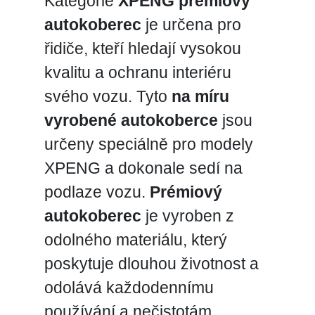
Kategorie
XPENG prémiový
autokoberec
je určena pro
řidiče, kteří hledají vysokou
kvalitu a ochranu interiéru
svého vozu. Tyto
na míru
vyrobené autokoberce
jsou
určeny speciálně pro modely
XPENG a dokonale sedí na
podlaze vozu.
Prémiový
autokoberec
je vyroben z
odolného materiálu, který
poskytuje dlouhou životnost a
odolává každodennímu
používání a nečistotám.