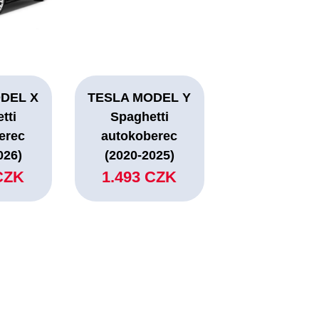
DEL X
TESLA MODEL Y
tti
Spaghetti
erec
autokoberec
026)
(2020-2025)
CZK
1.493 CZK