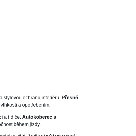
 a stylovou ochranu interiéru.
Přesně
, vlhkostí a opotřebením.
cí
a řidiče.
Autokoberec s
čnost během jízdy.