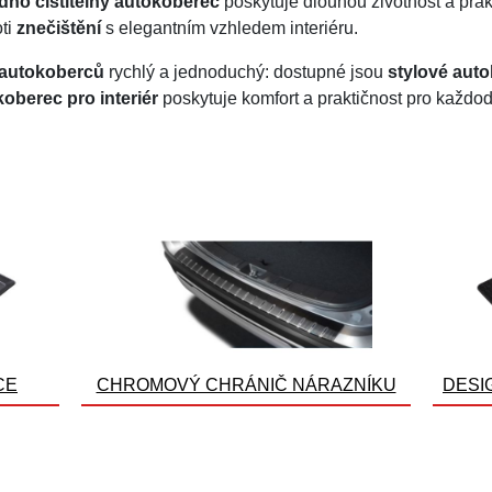
dno čistitelný autokoberec
poskytuje dlouhou životnost a prakt
ti
znečištění
s elegantním vzhledem interiéru.
autokoberců
rychlý a jednoduchý: dostupné jsou
stylové aut
oberec pro interiér
poskytuje komfort a praktičnost pro každo
CE
CHROMOVÝ CHRÁNIČ NÁRAZNÍKU
DESI