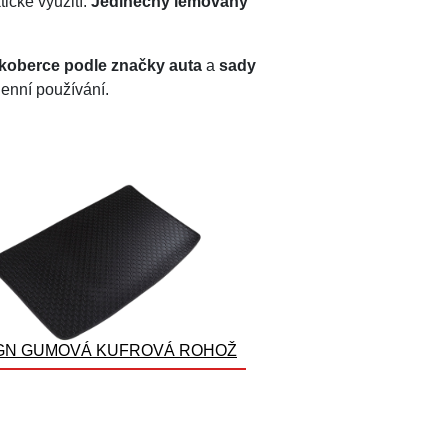
ické využití.
Jedinečný lemovaný
okoberce podle značky auta
a
sady
denní používání.
GN GUMOVÁ KUFROVÁ ROHOŽ