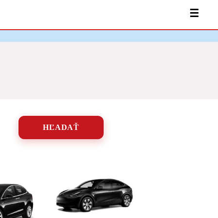
☰
HĽADAŤ