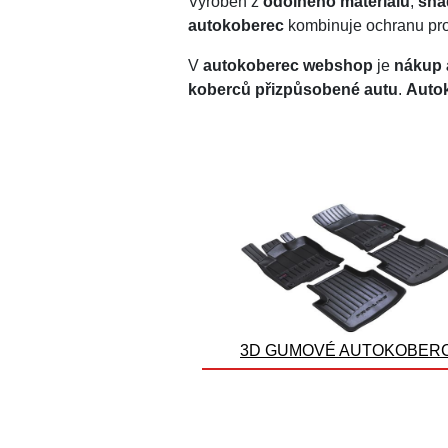
Vyroben z
odolného materiálu
,
sna
autokoberec
kombinuje ochranu pro
V
autokoberec webshop
je
nákup 
koberců přizpůsobené autu
.
Autok
3D GUMOVÉ AUTOKOBER