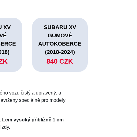
 XV
SUBARU XV
VÉ
GUMOVÉ
BERCE
AUTOKOBERCE
018)
(2018-2024)
CZK
840 CZK
vého vozu čistý a upravený, a
navrženy speciálně pro modely
.
Lem vysoký přibližně 1 cm
ízdy.