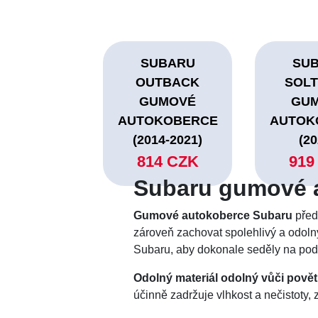
SUBARU
SU
OUTBACK
SOL
GUMOVÉ
GU
AUTOKOBERCE
AUTOK
(2014-2021)
(20
814 CZK
919
Subaru gumové 
Gumové autokoberce Subaru
předs
zároveň zachovat spolehlivý a odoln
Subaru, aby dokonale seděly na podl
Odolný materiál odolný vůči pově
účinně zadržuje vlhkost a nečistoty,