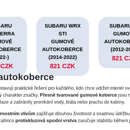
BARU
SUBARU WRX
SUBARU
TERRA
STI
GUMO
MOVÉ
GUMOVÉ
AUTOKO
OBERCE
AUTOKOBERCE
(2012-2
22-)
(2014-2022)
821 
 CZK
821 CZK
autokoberce
tavují praktické řešení pro každého, kdo chce udržet interiér s
ý charakter značky.
Přesně tvarované gumové koberce
jsou 
aze a zabránily pronikání vody, bláta nebo prachu do kabiny.
trnostním vlivům
zajišťuje dlouhou životnost a snadnou údržbu
 zatímco
protiskluzová spodní vrstva
zaručuje stabilitu během j