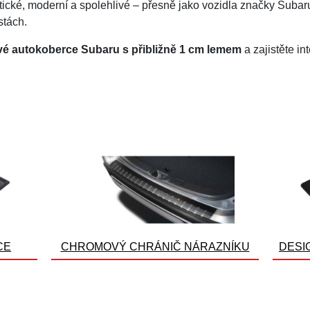
tické, moderní a spolehlivé – přesně jako vozidla značky Subar
stách.
é autokoberce Subaru s přibližně 1 cm lemem
a zajistěte in
CE
CHROMOVÝ CHRÁNIČ NÁRAZNÍKU
DESI