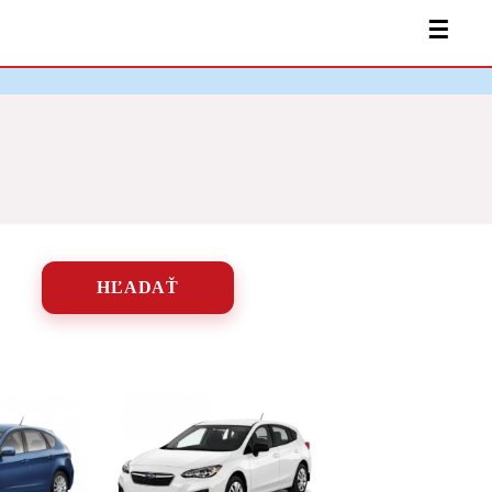
☰
HĽADAŤ