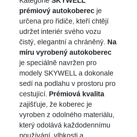
Kategorie
SKYWELL
prémiový autokoberec
je
určena pro řidiče, kteří chtějí
udržet interiér svého vozu
čistý, elegantní a chráněný.
Na
míru vyrobený autokoberec
je speciálně navržen pro
modely SKYWELL a dokonale
sedí na podlahu v prostoru pro
cestující.
Prémiová kvalita
zajišťuje, že koberec je
vyroben z odolného materiálu,
který odolává každodennímu
používání, vlhkosti a