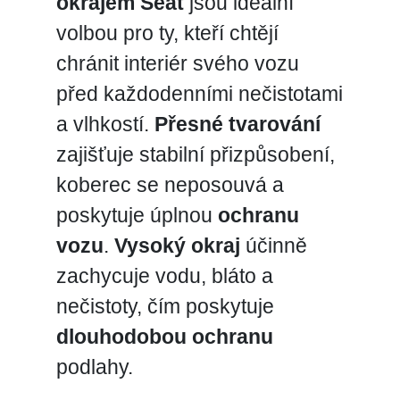
okrajem Seat
jsou ideální
volbou pro ty, kteří chtějí
chránit interiér svého vozu
před každodenními nečistotami
a vlhkostí.
Přesné tvarování
zajišťuje stabilní přizpůsobení,
koberec se neposouvá a
poskytuje úplnou
ochranu
vozu
.
Vysoký okraj
účinně
zachycuje vodu, bláto a
nečistoty, čím poskytuje
dlouhodobou ochranu
podlahy.