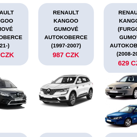
AULT
RENAULT
RENA
NGOO
KANGOO
KANG
MOVÉ
GUMOVÉ
(FURG
OBERCE
AUTOKOBERCE
GUMO
21-)
(1997-2007)
AUTOKO
(2008-2
 CZK
987 CZK
629 