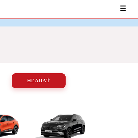
☰
HĽADAŤ