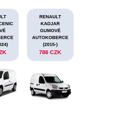
ULT
RENAULT
CENIC
KADJAR
VÉ
GUMOVÉ
BERCE
AUTOKOBERCE
024)
(2015-)
CZK
786 CZK