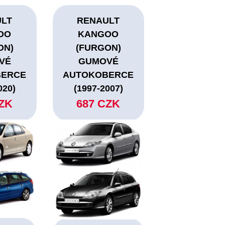
ULT
RENAULT
OO
KANGOO
ON)
(FURGON)
VÉ
GUMOVÉ
BERCE
AUTOKOBERCE
020)
(1997-2007)
CZK
687 CZK