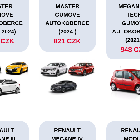
STER
MASTER
MEGANE
MOVÉ
GUMOVÉ
TEC
OBERCE
AUTOKOBERCE
GUMO
-2024)
(2024-)
AUTOKO
(2021
 CZK
821 CZK
948 
AULT
RENAULT
RENA
E III.
MEGANE IV.
MOD