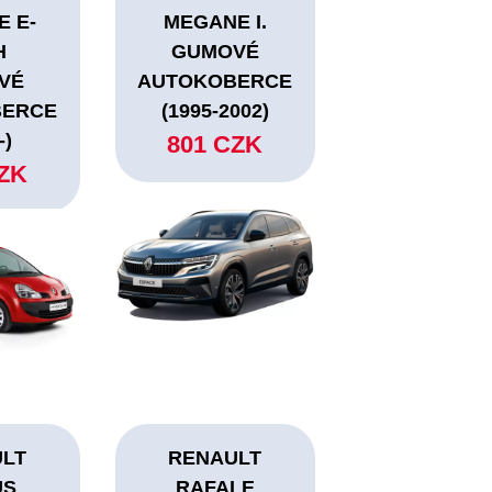
 E-
MEGANE I.
H
GUMOVÉ
VÉ
AUTOKOBERCE
BERCE
(1995-2002)
-)
801 CZK
CZK
ULT
RENAULT
US
RAFALE