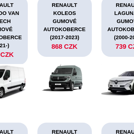
AULT
RENAULT
RENA
OO VAN
KOLEOS
LAGUNA
TECH
GUMOVÉ
GUMO
MOVÉ
AUTOKOBERCE
AUTOKO
OBERCE
(2017-2023)
(2000-2
21-)
868 CZK
739 
 CZK
AULT
RENAULT
RENA