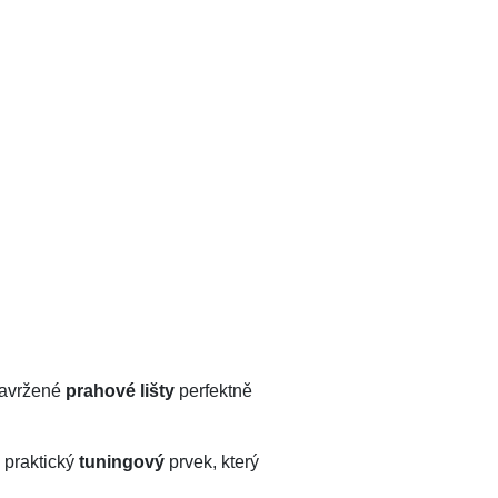
navržené
prahové lišty
perfektně
 praktický
tuningový
prvek, který