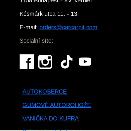
1158 Budapest - XV. kerület
Késmárk utca 11. - 13.
E-mail:
orders@carcarpit.com
Socialní síte:
AUTOKOBERCE
GUMOVÉ AUTOROHOŽE
VANIČKA DO KUFRA