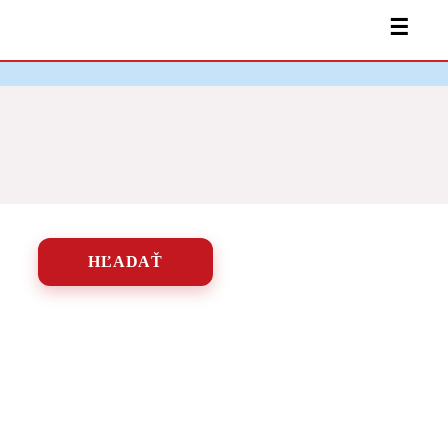
☰
HĽADAŤ