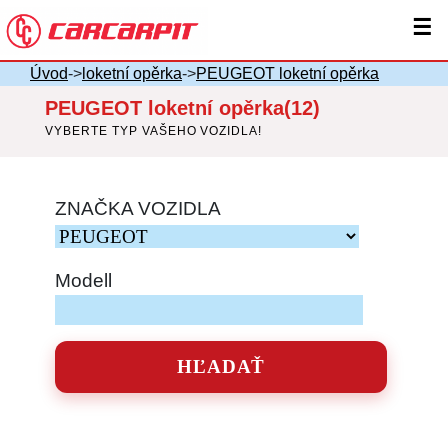
☰
Úvod
->
loketní opěrka
->
PEUGEOT loketní opěrka
PEUGEOT loketní opěrka(12)
VYBERTE TYP VAŠEHO VOZIDLA!
ZNAČKA VOZIDLA
Modell
HĽADAŤ