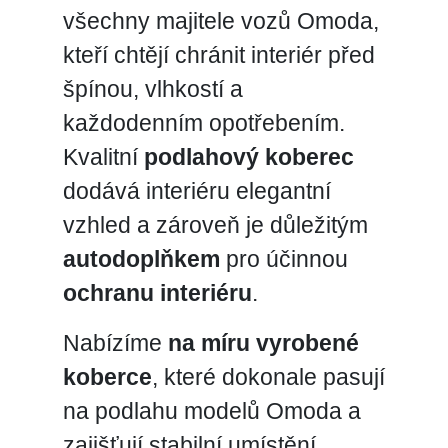
všechny majitele vozů Omoda,
kteří chtějí chránit interiér před
špínou, vlhkostí a
každodenním opotřebením.
Kvalitní
podlahový koberec
dodává interiéru elegantní
vzhled a zároveň je důležitým
autodoplňkem
pro účinnou
ochranu interiéru
.
Nabízíme
na míru vyrobené
koberce
, které dokonale pasují
na podlahu modelů Omoda a
zajišťují stabilní umístění.