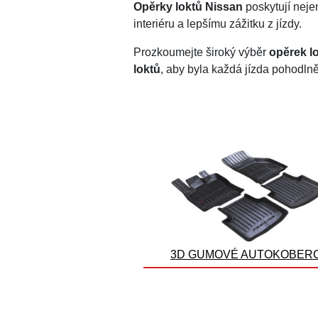
Opěrky loktů Nissan
poskytují nejen
interiéru a lepšímu zážitku z jízdy.
Prozkoumejte široký výběr
opěrek l
loktů
, aby byla každá jízda pohodlněj
3D GUMOVÉ AUTOKOBER