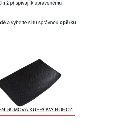
 čímž přispívají k upravenému
odě
a vyberte si tu správnou
opěrku
GN GUMOVÁ KUFROVÁ ROHOŽ