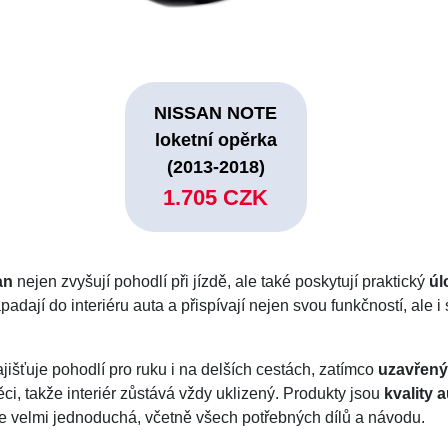
NISSAN NOTE
loketní opěrka
(2013-2018)
1.705 CZK
an
nejen zvyšují pohodlí při jízdě, ale také poskytují praktický
úl
adají do interiéru auta a přispívají nejen svou funkčností, ale
jišťuje pohodlí pro ruku i na delších cestách, zatímco
uzavřený
i, takže interiér zůstává vždy uklizený. Produkty jsou
kvality 
e je velmi jednoduchá, včetně všech potřebných dílů a návodu.