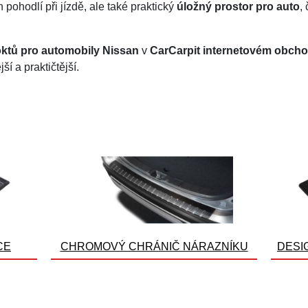
 pohodlí při jízdě, ale také praktický
úložný prostor pro auto
,
oktů pro automobily Nissan
v
CarCarpit internetovém obch
ší a praktičtější.
CE
CHROMOVÝ CHRÁNIČ NÁRAZNÍKU
DESI