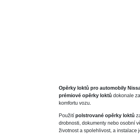
Opěrky loktů pro automobily Niss
prémiové opěrky loktů
dokonale zap
komfortu vozu.
Použití
polstrované opěrky loktů
za
drobnosti, dokumenty nebo osobní věc
životnost a spolehlivost, a instalac