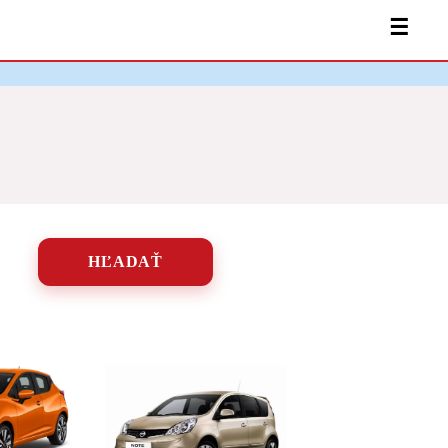
☰
HĽADAŤ