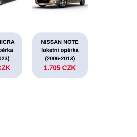
MICRA
NISSAN NOTE
pěrka
loketní opěrka
023)
(2006-2013)
CZK
1.705 CZK