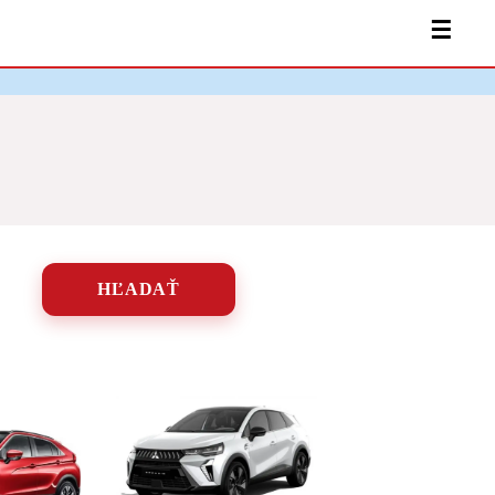
☰
HĽADAŤ