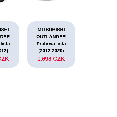
ISHI
MITSUBISHI
NDER
OUTLANDER
lišta
Prahová lišta
012)
(2012-2020)
CZK
1.698 CZK