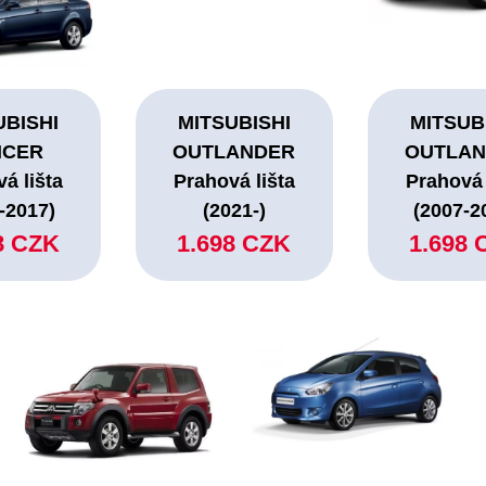
UBISHI
MITSUBISHI
MITSUB
NCER
OUTLANDER
OUTLA
á lišta
Prahová lišta
Prahová 
-2017)
(2021-)
(2007-2
8 CZK
1.698 CZK
1.698 