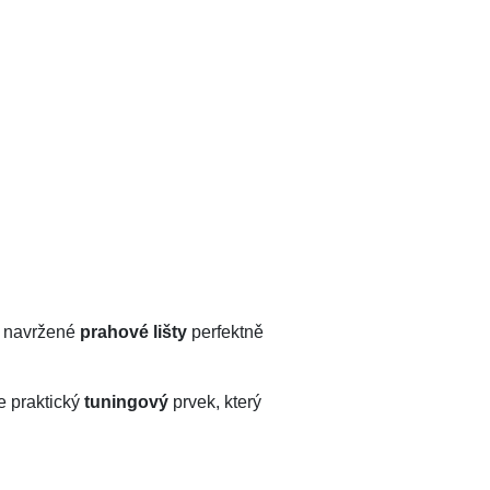
ě navržené
prahové lišty
perfektně
e praktický
tuningový
prvek, který