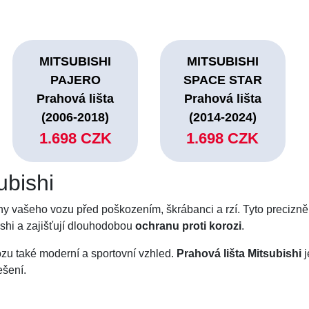
MITSUBISHI
MITSUBISHI
PAJERO
SPACE STAR
Prahová lišta
Prahová lišta
(2006-2018)
(2014-2024)
1.698 CZK
1.698 CZK
ubishi
hy vašeho vozu před poškozením, škrábanci a rzí. Tyto precizn
shi a zajišťují dlouhodobou
ochranu proti korozi
.
zu také moderní a sportovní vzhled.
Prahová lišta Mitsubishi
j
ešení.