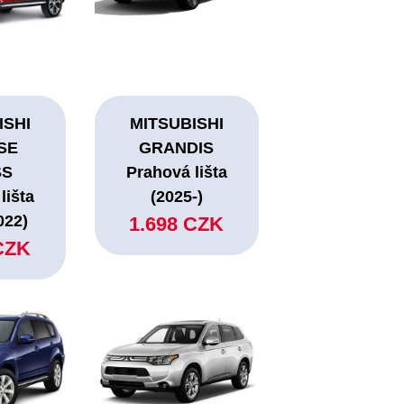
ISHI
MITSUBISHI
SE
GRANDIS
SS
Prahová lišta
lišta
(2025-)
022)
1.698 CZK
CZK