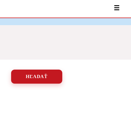
☰
HĽADAŤ