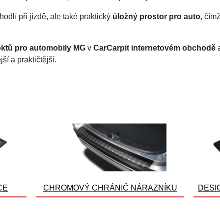
odlí při jízdě, ale také praktický
úložný prostor pro auto
, čím
oktů pro automobily MG
v
CarCarpit internetovém obchodě
a
ší a praktičtější.
CE
CHROMOVÝ CHRÁNIČ NÁRAZNÍKU
DESI