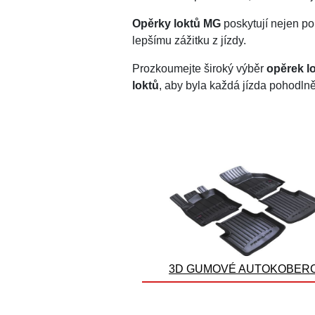
Opěrky loktů MG
poskytují nejen poh
lepšímu zážitku z jízdy.
Prozkoumejte široký výběr
opěrek l
loktů
, aby byla každá jízda pohodlněj
3D GUMOVÉ AUTOKOBER