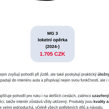
MG 3
loketní opěrka
(2024-)
1.705 CZK
jen zvyšují pohodlí při jízdě, ale také poskytují praktický
úložn
adají do interiéru auta a přispívají nejen svou funkčností, ale
jišťuje pohodlí pro ruku i na delších cestách, zatímco
uzavřený
i, takže interiér zůstává vždy uklizený. Produkty jsou
kvality 
e je velmi jednoduchá, včetně všech potřebných dílů a návodu.