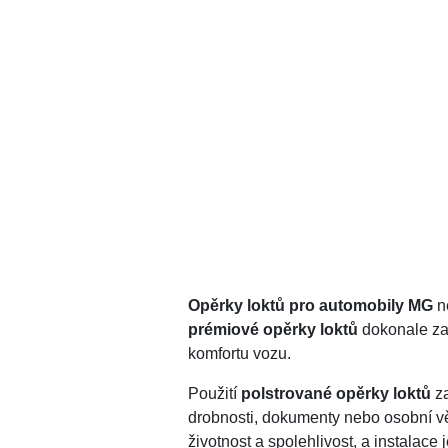
Opěrky loktů pro automobily MG
ne
prémiové opěrky loktů
dokonale zap
komfortu vozu.
Použití
polstrované opěrky loktů
za
drobnosti, dokumenty nebo osobní věc
životnost a spolehlivost, a instalac