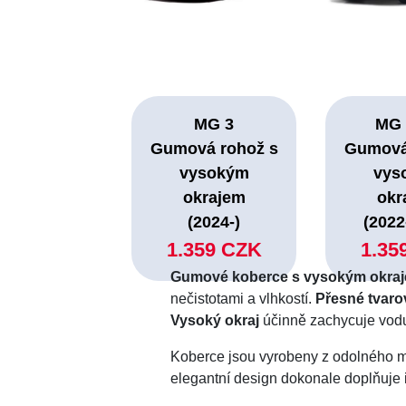
MG 3
MG 
Gumová rohož s
Gumová
vysokým
vys
okrajem
okr
(2024-)
(2022
1.359 CZK
1.35
Gumové koberce s vysokým okra
nečistotami a vlhkostí.
Přesné tvaro
Vysoký okraj
účinně zachycuje vodu,
Koberce jsou vyrobeny z odolného ma
elegantní design dokonale doplňuje 