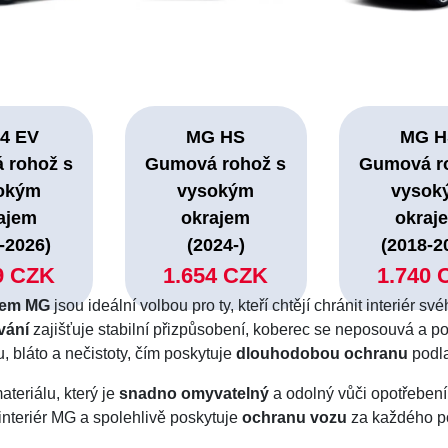
4 EV
MG HS
MG H
 rohož s
Gumová rohož s
Gumová r
okým
vysokým
vysok
ajem
okrajem
okraj
-2026)
(2024-)
(2018-2
9 CZK
1.654 CZK
1.740 
jem MG
jsou ideální volbou pro ty, kteří chtějí chránit interiér
vání
zajišťuje stabilní přizpůsobení, koberec se neposouvá a p
 bláto a nečistoty, čím poskytuje
dlouhodobou ochranu
podl
teriálu, který je
snadno omyvatelný
a odolný vůči opotřebení 
interiér MG a spolehlivě poskytuje
ochranu vozu
za každého p