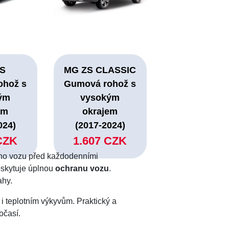
S
MG ZS CLASSIC
ohož s
Gumová rohož s
ým
vysokým
em
okrajem
024)
(2017-2024)
CZK
1.607 CZK
 svého vozu před každodenními
oskytuje úplnou
ochranu vozu
.
ahy.
i teplotním výkyvům. Praktický a
očasí.