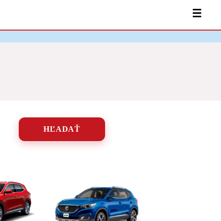
☰
HĽADAŤ