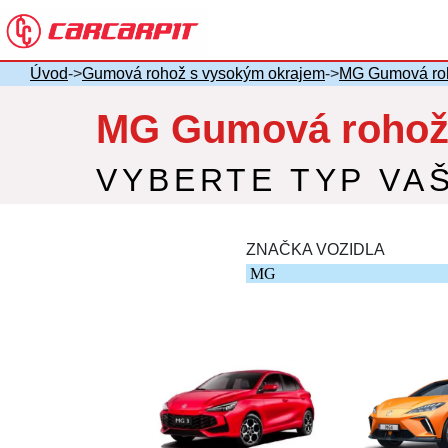
Úvod
->
Gumová rohož s vysokým okrajem
->
MG Gumová roh
MG Gumová rohož 
VYBERTE TYP VA
ZNAČKA VOZIDLA