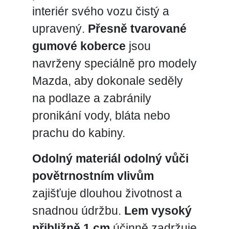
interiér svého vozu čistý a
upravený.
Přesně tvarované
gumové koberce
jsou
navrženy speciálně pro modely
Mazda, aby dokonale seděly
na podlaze a zabránily
pronikání vody, bláta nebo
prachu do kabiny.
Odolný materiál odolný vůči
povětrnostním vlivům
zajišťuje dlouhou životnost a
snadnou údržbu.
Lem vysoký
přibližně 1 cm
účinně zadržuje