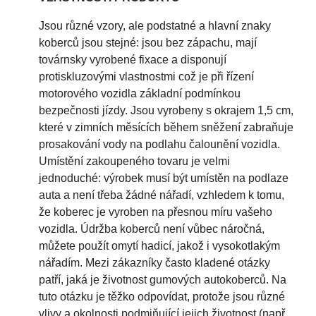
Jsou různé vzory, ale podstatné a hlavní znaky
koberců jsou stejné: jsou bez zápachu, mají
továrnsky vyrobené fixace a disponují
protiskluzovými vlastnostmi což je při řízení
motorového vozidla základní podmínkou
bezpečnosti jízdy. Jsou vyrobeny s okrajem 1,5 cm,
které v zimních měsících během sněžení zabraňuje
prosakování vody na podlahu čalounění vozidla.
Umístění zakoupeného tovaru je velmi
jednoduché: výrobek musí být umístěn na podlaze
auta a není třeba žádné nářadí, vzhledem k tomu,
že koberec je vyroben na přesnou míru vašeho
vozidla. Údržba koberců není vůbec náročná,
můžete použít omytí hadicí, jakož i vysokotlakým
nářadím. Mezi zákazníky často kladené otázky
patří, jaká je životnost gumových autokoberců. Na
tuto otázku je těžko odpovídat, protože jsou různé
vlivy a okolnosti podmiňující jejich životnost (např.