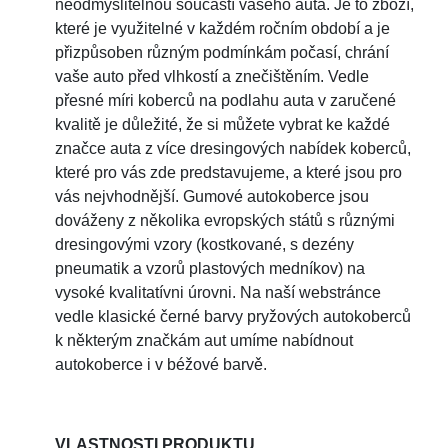
neodmyslitelnou součástí vašeho auta. Je to zboží,
které je využitelné v každém ročním období a je
přizpůsoben různým podmínkám počasí, chrání
vaše auto před vlhkostí a znečištěním. Vedle
přesné míri koberců na podlahu auta v zaručené
kvalitě je důležité, že si můžete vybrat ke každé
značce auta z více dresingových nabídek koberců,
které pro vás zde predstavujeme, a které jsou pro
vás nejvhodnější. Gumové autokoberce jsou
dováženy z několika evropských států s různými
dresingovými vzory (kostkované, s dezény
pneumatik a vzorů plastových medníkov) na
vysoké kvalitatívni úrovni. Na naší webstránce
vedle klasické černé barvy pryžových autokoberců
k některým značkám aut umíme nabídnout
autokoberce i v béžové barvě.
VLASTNOSTI PRODUKTU