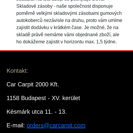
Skladové zásoby - naše společnost disponuje
poměrně velkými skladovými zásobami gumových
autokoberců nezávisle na druhu, proto vám umíme
zajistit dodávku v krátkém čase. Je možné, že na
skladě právě nemáme vámi objednané zboží, ale
ho dokážeme zajistit v horizontu max. 1,5 týdne.
Kontakt:
Car Carpit 2000 Kft.
1158 Budapest - XV. kerület
Késmárk utca 11. - 13.
E-mail:
orders@carcarpit.com