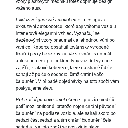
vzory plastových medníku totéž doplňuje design
vašeho auta.
Exkluzivní gumové autokoberce
- desingovo
exkluzivní autokoberce, které dají vašemu vozidlu
interiérově elegantní vzhled. Vyznačují se
dezénovými vzory pneumatik a lahodnou vůní po
vanilce. Koberce obsahují továrnsky vyrobené
fixační prvky beze zbytku. Ve srovnání s normál
autokobercemi pro některé typy vozidel výrobce
zajišťuje takové koberece, které na straně řidiče
sahají až po čelo sedadla, čímž chrání vaše
čalounění. V případě objednávky na toto zboží vám
poskytujeme slevu.
Relaxační gumové autokoberce
- pro více vodičů
patří mezi oblíbené, protože nejen chrání původní
čalounění na podlaze vozidla, ale sahají skoro po
sedací část sedadla a tím chrání čalounění čela
sedadla. Na toto zboží se poskytuje sleva.