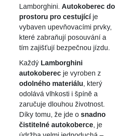
Lamborghini.
Autokoberec do
prostoru pro cestující
je
vybaven upevňovacími prvky,
které zabraňují posouvání a
tím zajišťují bezpečnou jízdu.
Každý
Lamborghini
autokoberec
je vyroben z
odolného materiálu
, který
odolává vlhkosti i špíně a
zaručuje dlouhou životnost.
Díky tomu, že jde o
snadno
čistitelné autokoberce
, je
údržba velmi jednoduchá –