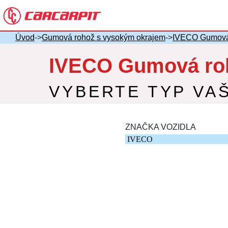
Úvod
->
Gumová rohož s vysokým okrajem
->
IVECO Gumová 
IVECO Gumová roh
VYBERTE TYP VA
ZNAČKA VOZIDLA