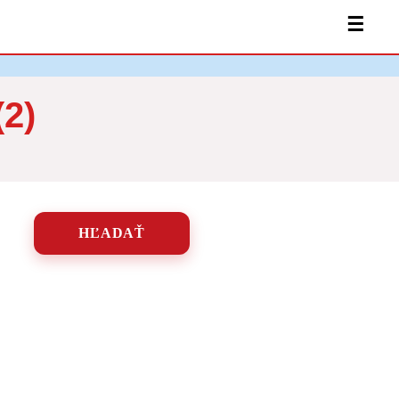
☰
2)
HĽADAŤ