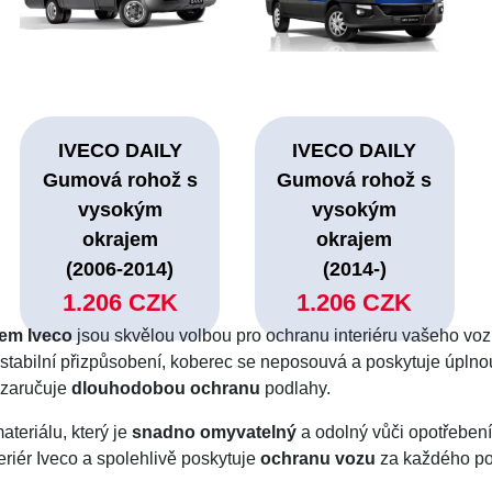
IVECO DAILY
IVECO DAILY
Gumová rohož s
Gumová rohož s
vysokým
vysokým
okrajem
okrajem
(2006-2014)
(2014-)
1.206 CZK
1.206 CZK
em Iveco
jsou skvělou volbou pro ochranu interiéru vašeho vo
 stabilní přizpůsobení, koberec se neposouvá a poskytuje úpln
a zaručuje
dlouhodobou ochranu
podlahy.
ateriálu, který je
snadno omyvatelný
a odolný vůči opotřebení
riér Iveco a spolehlivě poskytuje
ochranu vozu
za každého po