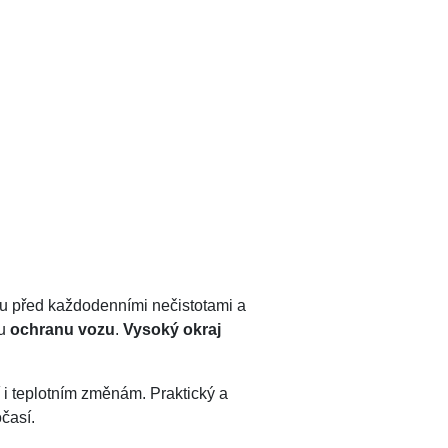
zu před každodenními nečistotami a
ou
ochranu vozu
.
Vysoký okraj
 i teplotním změnám. Praktický a
časí.