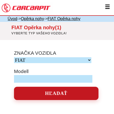
☰
Úvod
->
Opěrka nohy
->
FIAT Opěrka nohy
FIAT Opěrka nohy(1)
VYBERTE TYP VAŠEHO VOZIDLA!
ZNAČKA VOZIDLA
Modell
HĽADAŤ