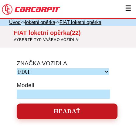
☰
Úvod
->
loketní opěrka
->
FIAT loketní opěrka
FIAT loketní opěrka(22)
VYBERTE TYP VAŠEHO VOZIDLA!
ZNAČKA VOZIDLA
Modell
HĽADAŤ