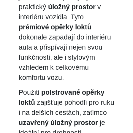
praktický
úložný prostor
v
interiéru vozidla. Tyto
prémiové opěrky loktů
dokonale zapadají do interiéru
auta a přispívají nejen svou
funkčností, ale i stylovým
vzhledem k celkovému
komfortu vozu.
Použití
polstrované opěrky
loktů
zajišťuje pohodlí pro ruku
i na delších cestách, zatímco
uzavřený úložný prostor
je
ideální pro drobnosti,