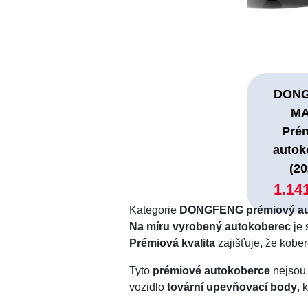
DON
M
Pré
autok
(20
1.14
Kategorie
DONGFENG prémiový au
Na míru vyrobený autokoberec
je 
Prémiová kvalita
zajišťuje, že kobe
Tyto
prémiové autokoberce
nejsou 
vozidlo
tovární upevňovací body
, 