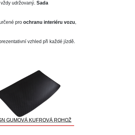
vá vždy udržovaný.
Sada
 určené pro
ochranu interiéru vozu
,
eprezentativní vzhled při každé jízdě.
GN GUMOVÁ KUFROVÁ ROHOŽ