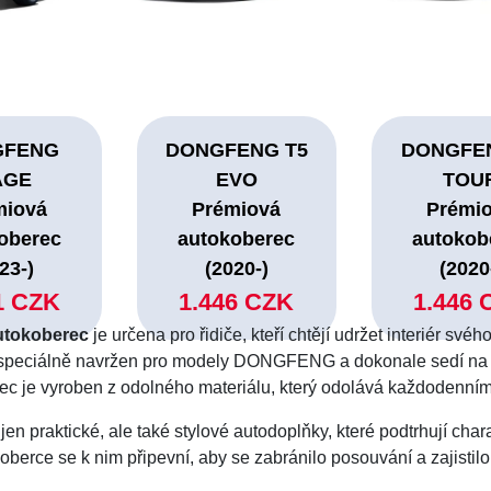
GFENG
DONGFENG T5
DONGFEN
AGE
EVO
TOU
miová
Prémiová
Prémi
oberec
autokoberec
autokob
23-)
(2020-)
(2020
1 CZK
1.446 CZK
1.446 
tokoberec
je určena pro řidiče, kteří chtějí udržet interiér své
speciálně navržen pro modely DONGFENG a dokonale sedí na po
rec je vyroben z odolného materiálu, který odolává každodennímu
jen praktické, ale také stylové autodoplňky, které podtrhují
koberce se k nim připevní, aby se zabránilo posouvání a zajisti