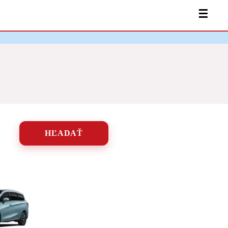
☰
HĽADAŤ