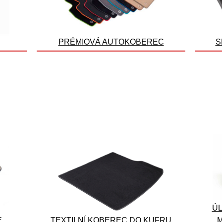
PRÉMIOVÁ AUTOKOBEREC
S
ÚL
E
TEXTILNÍ KOBEREC DO KUFRU