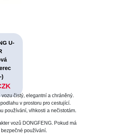
G U-
R
ová
erec
-)
CZK
ho vozu čistý, elegantní a chráněný.
dlahu v prostoru pro cestující.
 používání, vlhkosti a nečistotám.
 charakter vozů DONGFENG. Pokud má
lo bezpečné používání.