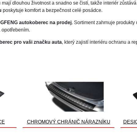
u
mají dlouhou životnost a snadno se čistí, takže interiér zůstá
u
poskytuje komfort a bezpečnost celé posádce.
GFENG autokoberec na prodej
. Sortiment zahrnuje produkty
a opotřebením.
berec pro vaši značku auta
, který zajistí interiéru ochranu a r
CE
CHROMOVÝ CHRÁNIČ NÁRAZNÍKU
DESI