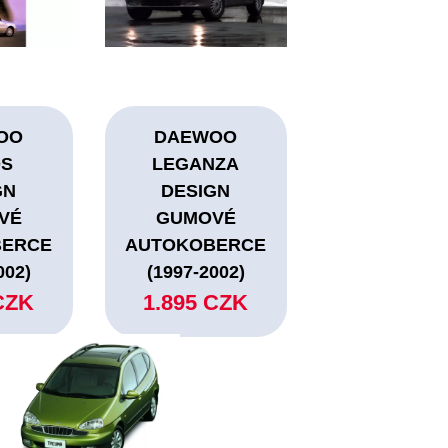
OO
DAEWOO
OS
LEGANZA
GN
DESIGN
VÉ
GUMOVÉ
BERCE
AUTOKOBERCE
002)
(1997-2002)
CZK
1.895 CZK