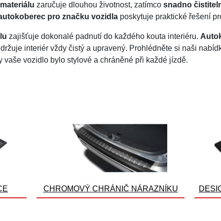
materiálu
zaručuje dlouhou životnost, zatímco
snadno čistite
 autokoberec pro značku vozidla
poskytuje praktické řešení p
lu
zajišťuje dokonalé padnutí do každého kouta interiéru.
Autok
držuje interiér vždy čistý a upravený. Prohlédněte si naši nabí
y vaše vozidlo bylo stylové a chráněné při každé jízdě.
CE
CHROMOVÝ CHRÁNIČ NÁRAZNÍKU
DESI