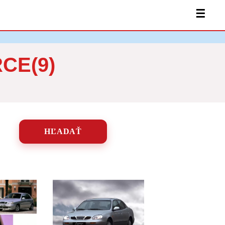
☰
CE(9)
HĽADAŤ