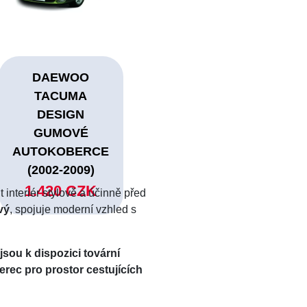
DAEWOO
TACUMA
DESIGN
GUMOVÉ
AUTOKOBERCE
(2002-2009)
1.420 CZK
t interiér stylově a účinně před
vý
, spojuje moderní vzhled s
sou k dispozici tovární
rec pro prostor cestujících