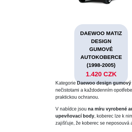
DAEWOO MATIZ
DESIGN
GUMOVÉ
AUTOKOBERCE
(1998-2005)
1.420 CZK
Kategorie
Daewoo design gumový
nečistotami a každodenním opotřeb
praktickou ochranou.
V nabídce jsou
na míru vyrobené a
upevňovací body
, koberec lze k ni
zajišťuje, že koberec se neposouvá