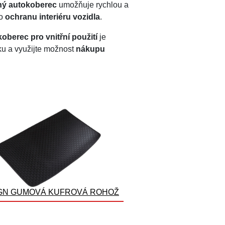
lný autokoberec
umožňuje rychlou a
ro
ochranu interiéru vozidla
.
oberec pro vnitřní použití
je
dku a využijte možnost
nákupu
GN GUMOVÁ KUFROVÁ ROHOŽ