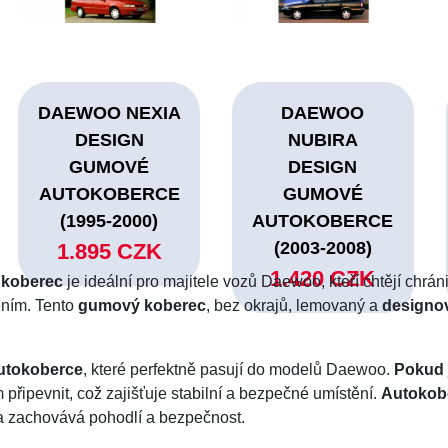
DAEWOO NEXIA
DAEWOO
DESIGN
NUBIRA
GUMOVÉ
DESIGN
AUTOKOBERCE
GUMOVÉ
(1995-2000)
AUTOKOBERCE
(2003-2008)
1.895 CZK
1.420 CZK
 koberec
je ideální pro majitele vozů Daewoo, kteří chtějí chráni
ením. Tento
gumový koberec
, bez okrajů, lemovaný a
designo
utokoberce
, které perfektně pasují do modelů Daewoo.
Pokud j
m připevnit, což zajišťuje stabilní a bezpečné umístění.
Autokobe
 a zachovává pohodlí a bezpečnost.