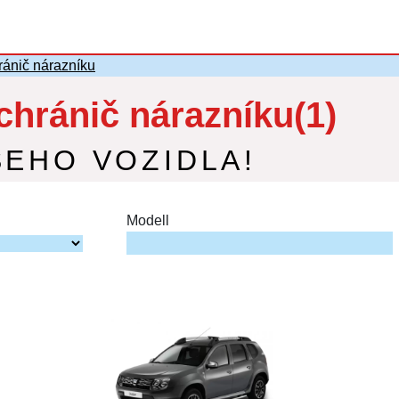
ánič nárazníku
hránič nárazníku(1)
ŠEHO VOZIDLA!
Modell