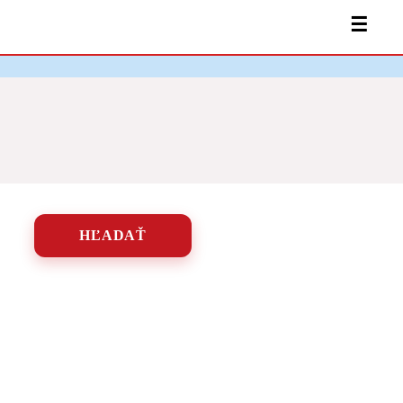
☰
HĽADAŤ