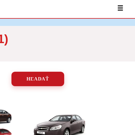
☰
1)
HĽADAŤ