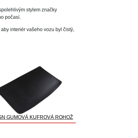
 spolehlivým stylem značky
ého počasí.
 aby interiér vašeho vozu byl čistý,
GN GUMOVÁ KUFROVÁ ROHOŽ