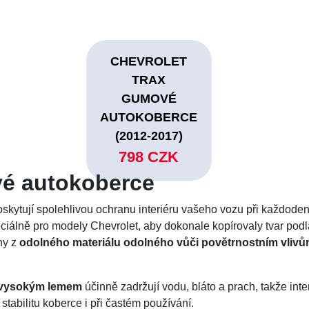
CHEVROLET
TRAX
GUMOVÉ
AUTOKOBERCE
(2012-2017)
798 CZK
é autokoberce
skytují spolehlivou ochranu interiéru vašeho vozu při každode
iálně pro modely Chevrolet, aby dokonale kopírovaly tvar podla
ny z
odolného materiálu odolného vůči povětrnostním vliv
m vysokým lemem
účinně zadržují vodu, bláto a prach, takže inte
 stabilitu koberce i při častém používání.