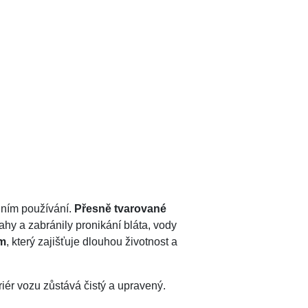
nním používání.
Přesně tvarované
hy a zabránily pronikání bláta, vody
ům
, který zajišťuje dlouhou životnost a
riér vozu zůstává čistý a upravený.