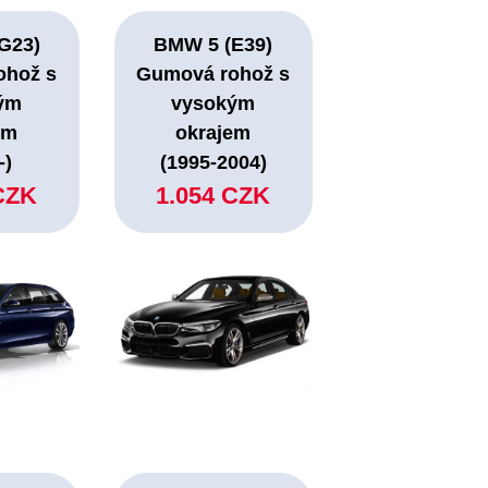
G23)
BMW 5 (E39)
ohož s
Gumová rohož s
ým
vysokým
em
okrajem
-)
(1995-2004)
CZK
1.054 CZK