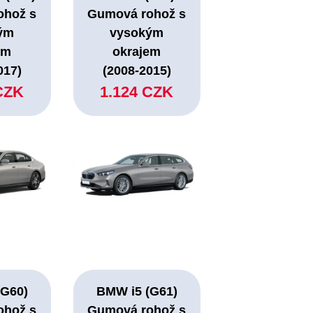
ohož s
Gumová rohož s
ým
vysokým
em
okrajem
017)
(2008-2015)
CZK
1.124 CZK
(G60)
BMW i5 (G61)
ohož s
Gumová rohož s