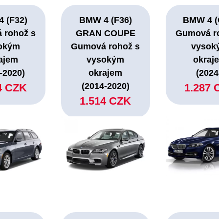
 (F32)
BMW 4 (F36)
BMW 4 (
 rohož s
GRAN COUPE
Gumová r
okým
Gumová rohož s
vysok
ajem
vysokým
okraj
-2020)
okrajem
(2024
(2014-2020)
4 CZK
1.287 
1.514 CZK