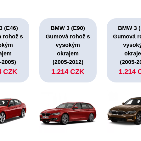
 (E46)
BMW 3 (E90)
BMW 3 (
 rohož s
Gumová rohož s
Gumová r
okým
vysokým
vysok
ajem
okrajem
okraj
-2005)
(2005-2012)
(2005-2
4 CZK
1.214 CZK
1.214 