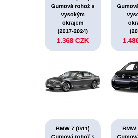
Gumová rohož s
Gumová
vysokým
vys
okrajem
okr
(2017-2024)
(20
1.368 CZK
1.48
BMW 7 (G11)
BMW I
Gumová rohož s
Gumová