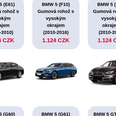
 (E61)
BMW 5 (F10)
BMW 5 (
 rohož s
Gumová rohož s
Gumová r
okým
vysokým
vysok
ajem
okrajem
okraj
-2010)
(2010-2016)
(2010-2
4 CZK
1.124 CZK
1.124 
 (G60)
BMW 5 (G61)
BMW 5 GT