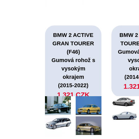
BMW 2 ACTIVE
BMW 2
GRAN TOURER
TOURE
(F46)
Gumová
Gumová rohož s
vys
vysokým
okr
okrajem
(2014
(2015-2022)
1.32
1.321 CZK