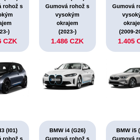
 rohož s
Gumová rohož s
Gumová r
okým
vysokým
vysok
ajem
okrajem
okraj
23-)
(2023-)
(2009-2
6 CZK
1.486 CZK
1.405 
3 (I01)
BMW i4 (G26)
BMW i5 
 rohož s
Gumová rohož s
Gumová r