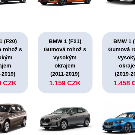
 (F20)
BMW 1 (F21)
BMW 1 (
 rohož s
Gumová rohož s
Gumová r
okým
vysokým
vysok
ajem
okrajem
okraj
-2019)
(2011-2019)
(2019-2
9 CZK
1.159 CZK
1.458 