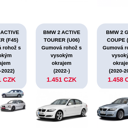
 ACTIVE
BMW 2 ACTIVE
BMW 2 
R (F45)
TOURER (U06)
COUPE (
 rohož s
Gumová rohož s
Gumová r
okým
vysokým
vysok
ajem
okrajem
okraj
-2022)
(2022-)
(2020-2
1 CZK
1.451 CZK
1.458 