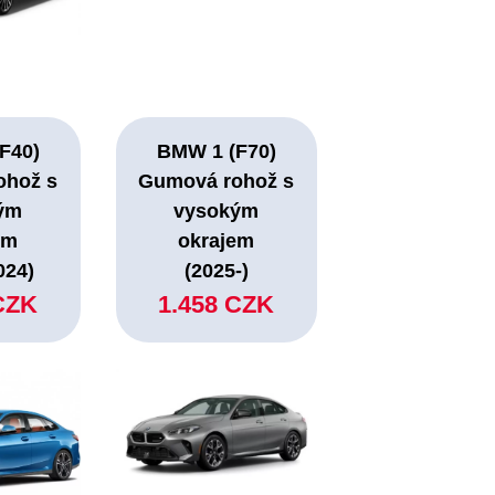
F40)
BMW 1 (F70)
ohož s
Gumová rohož s
ým
vysokým
em
okrajem
024)
(2025-)
CZK
1.458 CZK