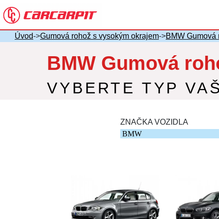
Úvod
->
Gumová rohož s vysokým okrajem
->
BMW Gumová r
BMW Gumová roho
VYBERTE TYP VA
ZNAČKA VOZIDLA