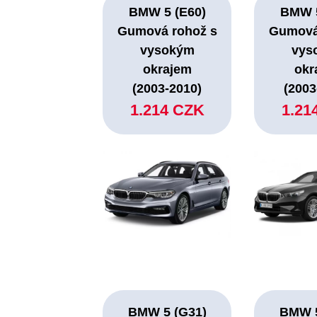
BMW 5 (E60)
BMW 5
Gumová rohož s
Gumová
vysokým
vys
okrajem
okr
(2003-2010)
(2003
1.214 CZK
1.21
BMW 5 (G31)
BMW 5