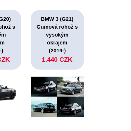
G20)
BMW 3 (G21)
ohož s
Gumová rohož s
ým
vysokým
em
okrajem
-)
(2019-)
CZK
1.440 CZK