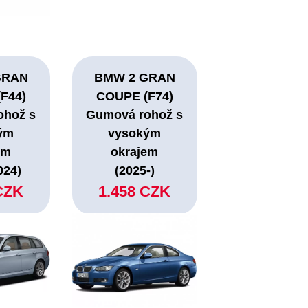
GRAN
BMW 2 GRAN
F44)
COUPE (F74)
ohož s
Gumová rohož s
ým
vysokým
em
okrajem
024)
(2025-)
CZK
1.458 CZK