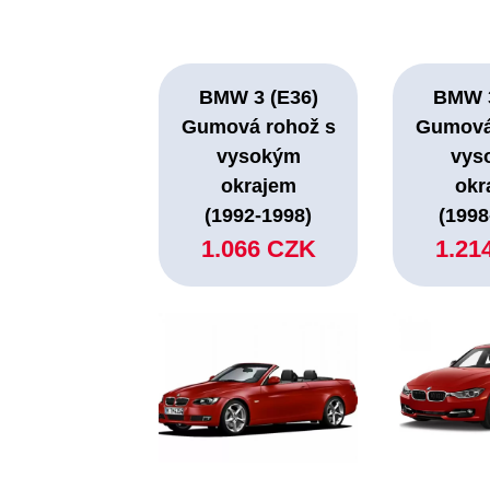
BMW 3 (E36)
BMW 3
Gumová rohož s
Gumová
vysokým
vys
okrajem
okr
(1992-1998)
(1998
1.066 CZK
1.21