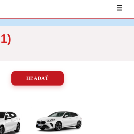
☰
1)
HĽADAŤ