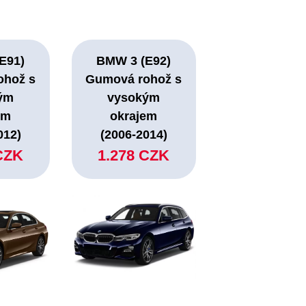
E91)
BMW 3 (E92)
ohož s
Gumová rohož s
ým
vysokým
em
okrajem
012)
(2006-2014)
CZK
1.278 CZK