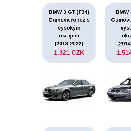
BMW 3 GT (F34)
BMW 4
Gumová rohož s
Gumová
vysokým
vys
okrajem
okr
(2013-2022)
(2014
1.321 CZK
1.51