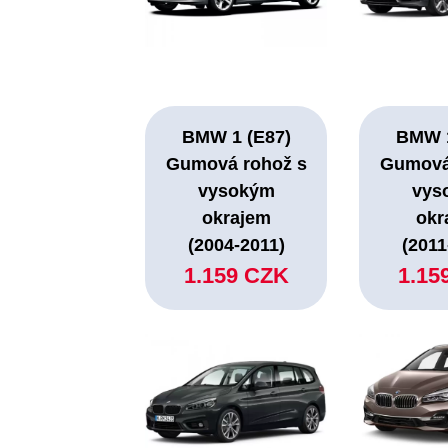
BMW 1 (E87)
BMW 1
Gumová rohož s
Gumová
vysokým
vys
okrajem
okr
(2004-2011)
(2011
1.159 CZK
1.15