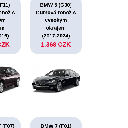
F11)
BMW 5 (G30)
ohož s
Gumová rohož s
ým
vysokým
em
okrajem
016)
(2017-2024)
CZK
1.368 CZK
 (F07)
BMW 7 (F01)