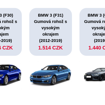
 (F30)
BMW 3 (F31)
BMW 3 (
 rohož s
Gumová rohož s
Gumová r
okým
vysokým
vysok
ajem
okrajem
okraj
-2019)
(2012-2019)
(2019
4 CZK
1.514 CZK
1.440 