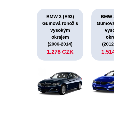
BMW 3 (E93)
BMW 3
Gumová rohož s
Gumová
vysokým
vys
okrajem
okr
(2006-2014)
(2012
1.278 CZK
1.51