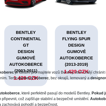
BENTLEY
BENTLEY
CONTINENTAL
FLYING SPUR
GT
DESIGN
DESIGN
GUMOVÉ
GUMOVÉ
AUTOKOBERCE
AUTOKOBERCE
(2013-2019)
(2003-2011)
1.420 CZK
koberec
je ideální pro majitele vozů Bentley, kteří chtějí chránit
1.420 CZK
ením. Tento
gumový koberec
, bez okrajů, lemovaný a
designo
utokoberce
, které perfektně pasují do modelů Bentley.
Pokud j
m připevnit, což zajišťuje stabilní a bezpečné umístění.
Autokobe
 a zachovává pohodlí a bezpečnost.