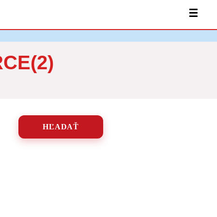
☰
CE(2)
HĽADAŤ