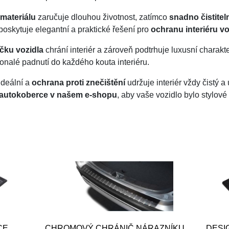
materiálu
zaručuje dlouhou životnost, zatímco
snadno čistite
poskytuje elegantní a praktické řešení pro
ochranu interiéru vo
čku vozidla
chrání interiér a zároveň podtrhuje luxusní charakt
onalé padnutí do každého kouta interiéru.
ideální a
ochrana proti znečištění
udržuje interiér vždy čistý a
autokoberce v našem e-shopu
, aby vaše vozidlo bylo stylové
CE
CHROMOVÝ CHRÁNIČ NÁRAZNÍKU
DESI