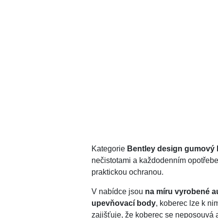
Kategorie
Bentley design gumový 
nečistotami a každodenním opotřeb
praktickou ochranou.
V nabídce jsou
na míru vyrobené a
upevňovací body
, koberec lze k ni
zajišťuje, že koberec se neposouvá