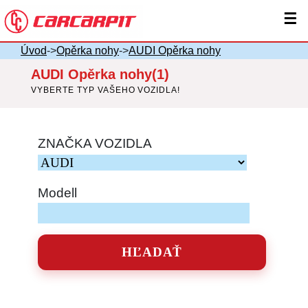
☰
Úvod
->
Opěrka nohy
->
AUDI Opěrka nohy
AUDI Opěrka nohy(1)
VYBERTE TYP VAŠEHO VOZIDLA!
ZNAČKA VOZIDLA
Modell
HĽADAŤ