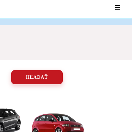
☰
HĽADAŤ