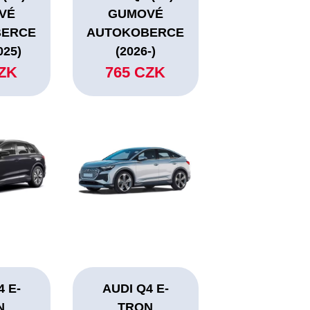
VÉ
GUMOVÉ
BERCE
AUTOKOBERCE
025)
(2026-)
CZK
765 CZK
4 E-
AUDI Q4 E-
N
TRON