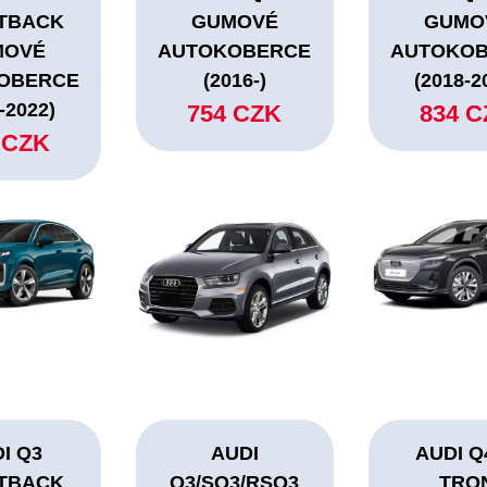
TBACK
GUMOVÉ
GUMO
MOVÉ
AUTOKOBERCE
AUTOKO
OBERCE
(2016-)
(2018-2
-2022)
754 CZK
834 
 CZK
I Q3
AUDI
AUDI Q
TBACK
Q3/SQ3/RSQ3
TRO