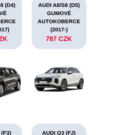
8 (D4)
AUDI A8/S8 (D5)
VÉ
GUMOVÉ
BERCE
AUTOKOBERCE
017)
(2017-)
CZK
787 CZK
 (F3)
AUDI Q3 (FJ)