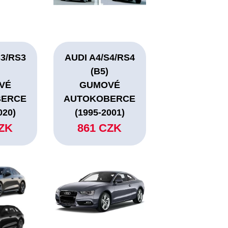
S3/RS3
AUDI A4/S4/RS4
(B5)
VÉ
GUMOVÉ
BERCE
AUTOKOBERCE
020)
(1995-2001)
CZK
861 CZK