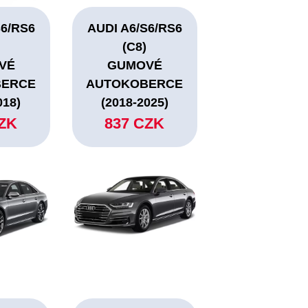
S6/RS6
AUDI A6/S6/RS6
(C8)
VÉ
GUMOVÉ
BERCE
AUTOKOBERCE
018)
(2018-2025)
CZK
837 CZK