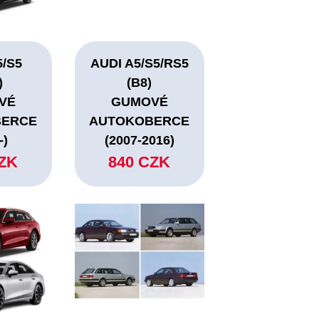
5/S5
AUDI A5/S5/RS5
)
(B8)
VÉ
GUMOVÉ
BERCE
AUTOKOBERCE
-)
(2007-2016)
CZK
840 CZK