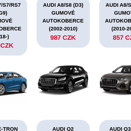
7/S7/RS7
AUDI A8/S8 (D3)
AUDI A8/S
G9)
GUMOVÉ
GUMO
MOVÉ
AUTOKOBERCE
AUTOKO
OBERCE
(2002-2010)
(2010-2
18-)
987 CZK
857 
 CZK
E-TRON
AUDI Q2
AUDI Q3