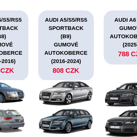
5/S5/RS5
AUDI A5/S5/RS5
AUDI A6
TBACK
SPORTBACK
GUMO
B8)
(B9)
AUTOKO
MOVÉ
GUMOVÉ
(2025
OBERCE
AUTOKOBERCE
788 
-2016)
(2016-2024)
 CZK
808 CZK