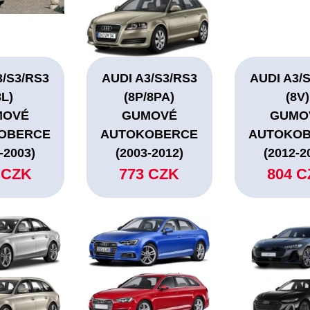
3/S3/RS3
AUDI A3/S3/RS3
AUDI A3/
8L)
(8P/8PA)
(8V)
MOVÉ
GUMOVÉ
GUMO
OBERCE
AUTOKOBERCE
AUTOKO
-2003)
(2003-2012)
(2012-2
 CZK
773 CZK
804 