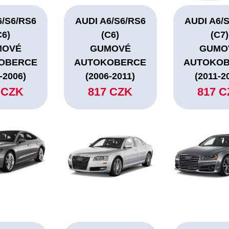
6/S6/RS6
AUDI A6/S6/RS6
AUDI A6/
C6)
(C6)
(C7)
MOVÉ
GUMOVÉ
GUMO
OBERCE
AUTOKOBERCE
AUTOKO
-2006)
(2006-2011)
(2011-2
 CZK
817 CZK
817 