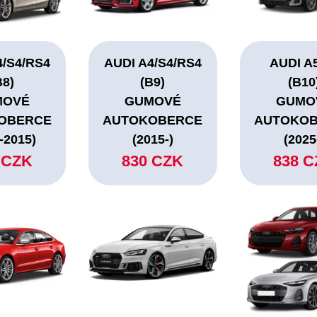
4/S4/RS4
AUDI A4/S4/RS4
AUDI A
B8)
(B9)
(B10
MOVÉ
GUMOVÉ
GUMO
OBERCE
AUTOKOBERCE
AUTOKO
-2015)
(2015-)
(2025
 CZK
830 CZK
838 