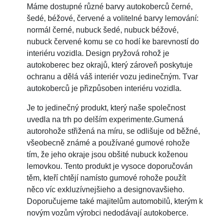
Máme dostupné různé barvy autokoberců černé,
šedé, béžové, červené a volitelné barvy lemování:
normál černé, nubuck šedé, nubuck béžové,
nubuck červené komu se co hodí ke barevností do
interiéru vozidla. Design pryžová rohož je
autokoberec bez okrajů, který zároveň poskytuje
ochranu a dělá váš interiér vozu jedinečným. Tvar
autokoberců je přizpůsoben interiéru vozidla.
Je to jedinečný produkt, který naše společnost
uvedla na trh po delším experimente.Gumená
autorohože střižená na míru, se odlišuje od běžné,
všeobecně známé a používané gumové rohože
tím, že jeho okraje jsou obšité nubuck koženou
lemovkou. Tento produkt je vysoce doporučován
těm, kteří chtějí namísto gumové rohože použít
něco víc exkluzívnejšieho a designovavšieho.
Doporučujeme také majitelům automobilů, kterým k
novým vozům výrobci nedodávají autokoberce.