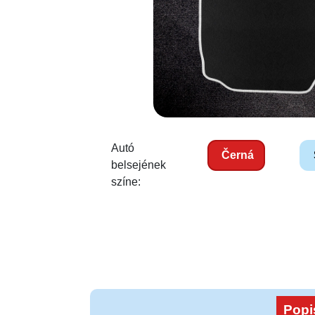
Autó
Černá
belsejének
színe:
Popi