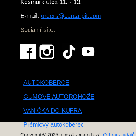
Késmárk utca 11. - 13.
E-mail:
orders@carcarpit.com
Socialní síte:
AUTOKOBERCE
GUMOVÉ AUTOROHOŽE
VANIČKA DO KUFRA
Prémiový autokoberec
Copyright © 2025 https://carcarpit.cz/ |
Ochrana údajů