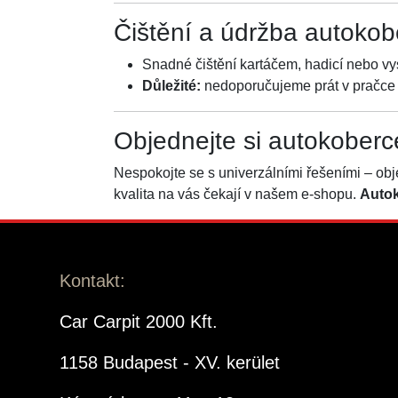
Čištění a údržba autokob
Snadné čištění kartáčem, hadicí nebo vy
Důležité:
nedoporučujeme prát v pračce
Objednejte si autokoberc
Nespokojte se s univerzálními řešeními – obj
kvalita na vás čekají v našem e-shopu.
Autok
Kontakt:
Car Carpit 2000 Kft.
1158 Budapest - XV. kerület