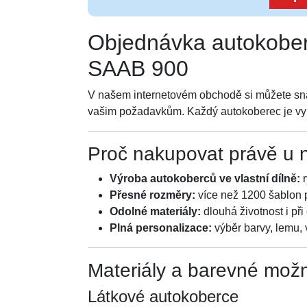
Objednávka autokober
SAAB 900
V našem internetovém obchodě si můžete s
vašim požadavkům. Každý autokoberec je vyrá
Proč nakupovat právě u 
Výroba autokoberců ve vlastní dílně:
r
Přesné rozměry:
více než 1200 šablon 
Odolné materiály:
dlouhá životnost i př
Plná personalizace:
výběr barvy, lemu,
Materiály a barevné mož
Látkové autokoberce