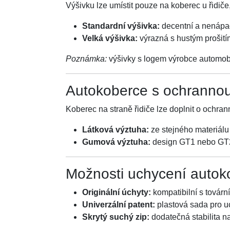
Výšivku lze umístit pouze na koberec u řidiče
Standardní výšivka:
decentní a nenáp
Velká výšivka:
výrazná s hustým prošití
Poznámka:
výšivky s logem výrobce automobi
Autokoberce s ochranno
Koberec na straně řidiče lze doplnit o ochran
Látková výztuha:
ze stejného materiálu
Gumová výztuha:
design GT1 nebo GT2,
Možnosti uchycení autok
Originální úchyty:
kompatibilní s továr
Univerzální patent:
plastová sada pro u
Skrytý suchý zip:
dodatečná stabilita n