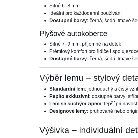
Silné 6–8 mm
Ideální pro každodenní používání
Dostupné barvy:
černá, šedá, tmavě še
Plyšové autokoberce
Silné 7–9 mm, příjemné na dotek
Prémiový komfort pro řidiče i spolujezdc
Dostupné barvy:
černá, šedá, tmavě še
Výběr lemu – stylový det
Standardní lem:
jednoduchý a čistý vzh
Pepito exkluzivní:
dostupné barvy: stříb
Lem se suchým zipem:
lepší přilnavos
Designové lemy:
pruhované nebo origin
Výšivka – individuální de