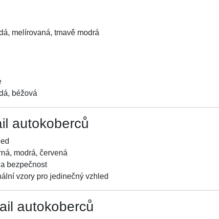
dá, melírovaná, tmavě modrá
e
dá, béžová
ail autokoberců
led
rná, modrá, červená
t a bezpečnost
ální vzory pro jedinečný vzhled
tail autokoberců