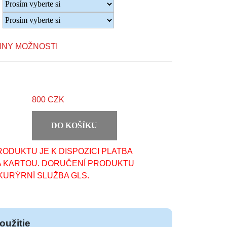
HNY MOŽNOSTI
800 CZK
DO KOŠÍKU
ODUKTU JE K DISPOZICI PLATBA
A KARTOU. DORUČENÍ PRODUKTU
KURÝRNÍ SLUŽBA GLS.
oužitie