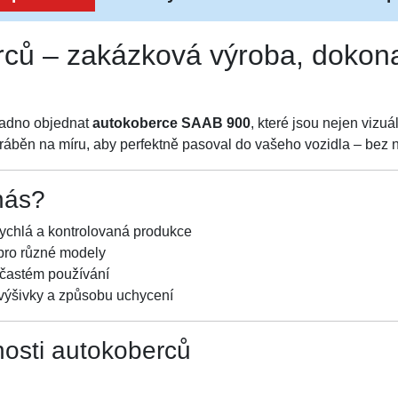
ců – zakázková výroba, dokona
nadno objednat
autokoberce SAAB 900
, které jsou nejen vizuá
běn na míru, aby perfektně pasoval do vašeho vozidla – bez nu
nás?
ychlá a kontrolovaná produkce
pro různé modely
i častém používání
 výšivky a způsobu uchycení
nosti autokoberců