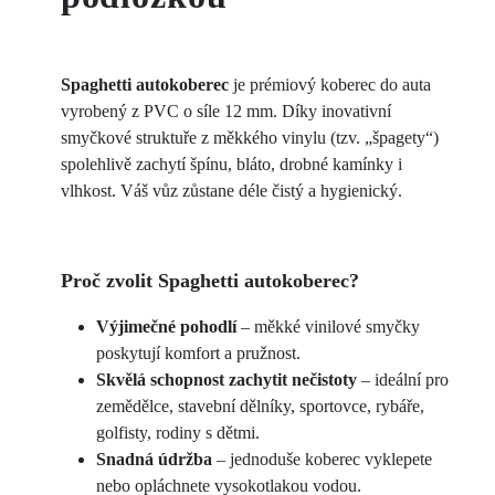
Spaghetti autokoberec
je prémiový koberec do auta
vyrobený z PVC o síle 12 mm. Díky inovativní
smyčkové struktuře z měkkého vinylu (tzv. „špagety“)
spolehlivě zachytí špínu, bláto, drobné kamínky i
vlhkost. Váš vůz zůstane déle čistý a hygienický.
Proč zvolit Spaghetti autokoberec?
Výjimečné pohodlí
– měkké vinilové smyčky
poskytují komfort a pružnost.
Skvělá schopnost zachytit nečistoty
– ideální pro
zemědělce, stavební dělníky, sportovce, rybáře,
golfisty, rodiny s dětmi.
Snadná údržba
– jednoduše koberec vyklepete
nebo opláchnete vysokotlakou vodou.