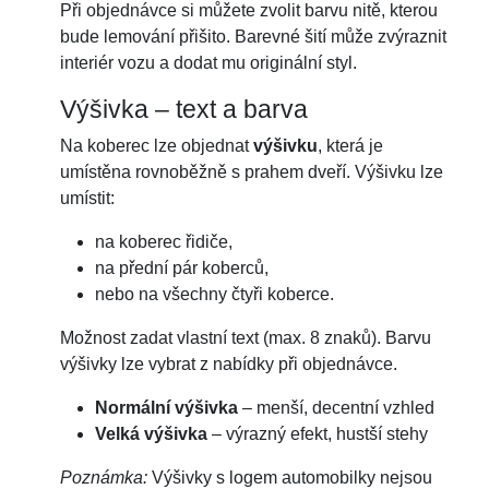
Při objednávce si můžete zvolit barvu nitě, kterou
bude lemování přišito. Barevné šití může zvýraznit
interiér vozu a dodat mu originální styl.
Výšivka – text a barva
Na koberec lze objednat
výšivku
, která je
umístěna rovnoběžně s prahem dveří. Výšivku lze
umístit:
na koberec řidiče,
na přední pár koberců,
nebo na všechny čtyři koberce.
Možnost zadat vlastní text (max. 8 znaků). Barvu
výšivky lze vybrat z nabídky při objednávce.
Normální výšivka
– menší, decentní vzhled
Velká výšivka
– výrazný efekt, hustší stehy
Poznámka:
Výšivky s logem automobilky nejsou