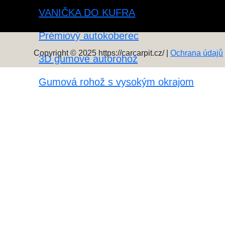
VANIČKA DO KUFRA
Prémiový autokoberec
Copyright © 2025 https://carcarpit.cz/ |
Ochrana údajů
3D gumové autorohož
Gumová rohož s vysokým okrajom