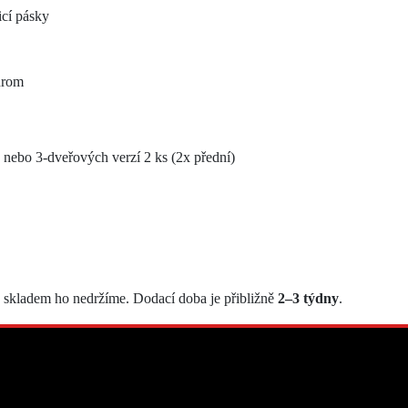
cí pásky
hrom
2- nebo 3-dveřových verzí 2 ks (2x přední)
, skladem ho nedržíme. Dodací doba je přibližně
2–3 týdny
.