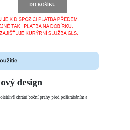
DO KOŠÍKU
JE K DISPOZICI PLATBA PŘEDEM,
JNĚ TAK I PLATBA NA DOBÍRKU.
AJIŠŤUJE KURÝRNÍ SLUŽBA GLS.
oužitie
nový design
polehlivě chrání boční prahy před poškrábáním a