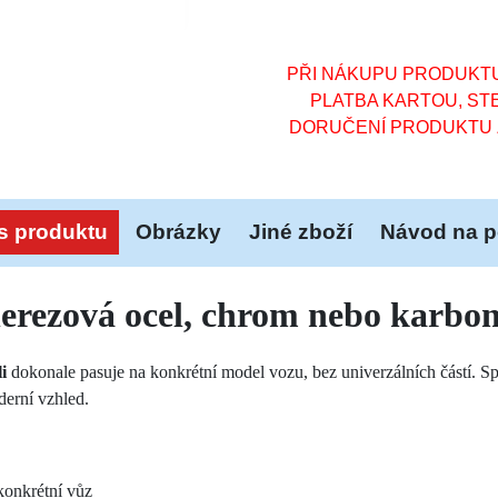
PŘI NÁKUPU PRODUKTU 
PLATBA KARTOU, STE
DORUČENÍ PRODUKTU Z
s produktu
Obrázky
Jiné zboží
Návod na p
nerezová ocel, chrom nebo karbo
i
dokonale pasuje na konkrétní model vozu, bez univerzálních částí. S
erní vzhled.
konkrétní vůz