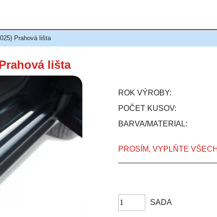
5) Prahová lišta
rahová lišta
ROK VÝROBY:
POČET KUSOV:
BARVA/MATERIAL:
PROSÍM, VYPLŇTE VŠEC
SADA