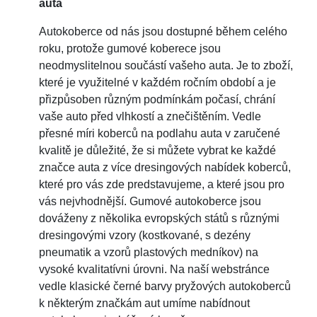
auta
Autokoberce od nás jsou dostupné během celého
roku, protože gumové koberece jsou
neodmyslitelnou součástí vašeho auta. Je to zboží,
které je využitelné v každém ročním období a je
přizpůsoben různým podmínkám počasí, chrání
vaše auto před vlhkostí a znečištěním. Vedle
přesné míri koberců na podlahu auta v zaručené
kvalitě je důležité, že si můžete vybrat ke každé
značce auta z více dresingových nabídek koberců,
které pro vás zde predstavujeme, a které jsou pro
vás nejvhodnější. Gumové autokoberce jsou
dováženy z několika evropských států s různými
dresingovými vzory (kostkované, s dezény
pneumatik a vzorů plastových medníkov) na
vysoké kvalitatívni úrovni. Na naší webstránce
vedle klasické černé barvy pryžových autokoberců
k některým značkám aut umíme nabídnout