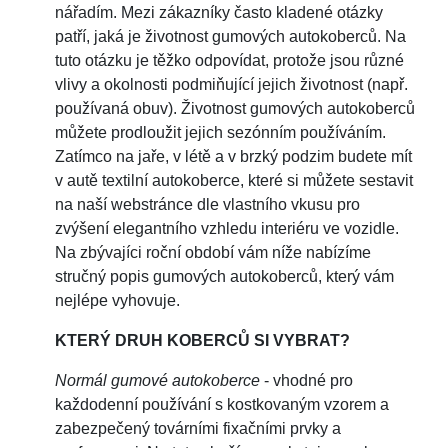
nářadím. Mezi zákazníky často kladené otázky
patří, jaká je životnost gumových autokoberců. Na
tuto otázku je těžko odpovídat, protože jsou různé
vlivy a okolnosti podmiňující jejich životnost (např.
používaná obuv). Životnost gumových autokoberců
můžete prodloužit jejich sezónním používáním.
Zatímco na jaře, v létě a v brzký podzim budete mít
v autě textilní autokoberce, které si můžete sestavit
na naší webstránce dle vlastního vkusu pro
zvýšení elegantního vzhledu interiéru ve vozidle.
Na zbývajíci roční období vám níže nabízíme
stručný popis gumových autokoberců, který vám
nejlépe vyhovuje.
KTERÝ DRUH KOBERCŮ SI VYBRAT?
Normál gumové autokoberce
- vhodné pro
každodenní používání s kostkovaným vzorem a
zabezpečený továrními fixačními prvky a