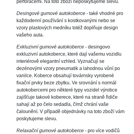
perforacemi. Na toto zboží neposkytujeme slevu.
Desingové gumové autokoberce
- také vhodné pro
každodenní používání s kostkovanými nebo se
vzory plastových medníku totéž doplňuje design
vašeho auta.
Exkluzivní gumové autokoberce
- desingovo
exkluzivní autokoberce, které dají vašemu vozidlu
interiérově elegantní vzhled. Vyznačují se
dezénovými vzory pneumatik a lahodnou vůní po
vanilce. Koberce obsahují továrnsky vyrobené
fixační prvky beze zbytku. Ve srovnání s normál
autokobercemi pro některé typy vozidel výrobce
zajišťuje takové koberece, které na straně řidiče
sahají až po čelo sedadla, čímž chrání vaše
čalounění. V případě objednávky na toto zboží vám
poskytujeme slevu.
Relaxační gumové autokoberce
- pro více vodičů