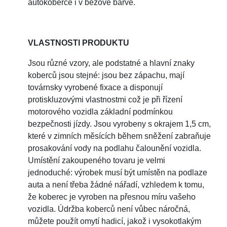
autokoberce i v béžové barvě.
VLASTNOSTI PRODUKTU
Jsou různé vzory, ale podstatné a hlavní znaky
koberců jsou stejné: jsou bez zápachu, mají
továrnsky vyrobené fixace a disponují
protiskluzovými vlastnostmi což je při řízení
motorového vozidla základní podmínkou
bezpečnosti jízdy. Jsou vyrobeny s okrajem 1,5 cm,
které v zimních měsících během sněžení zabraňuje
prosakování vody na podlahu čalounění vozidla.
Umístění zakoupeného tovaru je velmi
jednoduché: výrobek musí být umístěn na podlaze
auta a není třeba žádné nářadí, vzhledem k tomu,
že koberec je vyroben na přesnou míru vašeho
vozidla. Údržba koberců není vůbec náročná,
můžete použít omytí hadicí, jakož i vysokotlakým