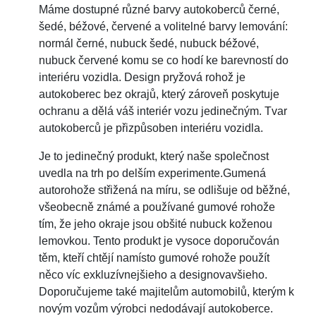
Máme dostupné různé barvy autokoberců černé,
šedé, béžové, červené a volitelné barvy lemování:
normál černé, nubuck šedé, nubuck béžové,
nubuck červené komu se co hodí ke barevností do
interiéru vozidla. Design pryžová rohož je
autokoberec bez okrajů, který zároveň poskytuje
ochranu a dělá váš interiér vozu jedinečným. Tvar
autokoberců je přizpůsoben interiéru vozidla.
Je to jedinečný produkt, který naše společnost
uvedla na trh po delším experimente.Gumená
autorohože střižená na míru, se odlišuje od běžné,
všeobecně známé a používané gumové rohože
tím, že jeho okraje jsou obšité nubuck koženou
lemovkou. Tento produkt je vysoce doporučován
těm, kteří chtějí namísto gumové rohože použít
něco víc exkluzívnejšieho a designovavšieho.
Doporučujeme také majitelům automobilů, kterým k
novým vozům výrobci nedodávají autokoberce.