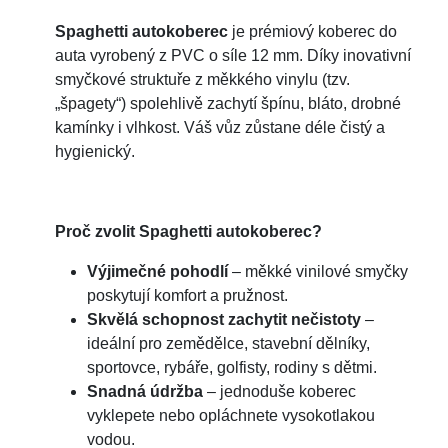
Spaghetti autokoberec
je prémiový koberec do
auta vyrobený z PVC o síle 12 mm. Díky inovativní
smyčkové struktuře z měkkého vinylu (tzv.
„špagety“) spolehlivě zachytí špínu, bláto, drobné
kamínky i vlhkost. Váš vůz zůstane déle čistý a
hygienický.
Proč zvolit Spaghetti autokoberec?
Výjimečné pohodlí
– měkké vinilové smyčky
poskytují komfort a pružnost.
Skvělá schopnost zachytit nečistoty
–
ideální pro zemědělce, stavební dělníky,
sportovce, rybáře, golfisty, rodiny s dětmi.
Snadná údržba
– jednoduše koberec
vyklepete nebo opláchnete vysokotlakou
vodou.