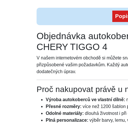
Popi
Objednávka autokober
CHERY TIGGO 4
V našem internetovém obchodě si můžete s
přizpůsobené vašim požadavkům. Každý autoko
dodatečných úprav.
Proč nakupovat právě u 
Výroba autokoberců ve vlastní dílně:
r
Přesné rozměry:
více než 1200 šablon 
Odolné materiály:
dlouhá životnost i př
Plná personalizace:
výběr barvy, lemu,