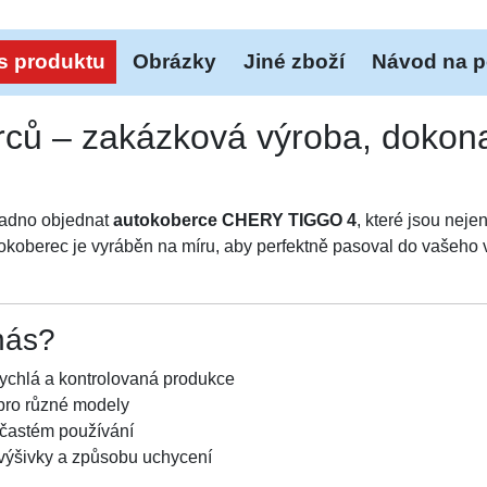
s produktu
Obrázky
Jiné zboží
Návod na p
ců – zakázková výroba, dokona
nadno objednat
autokoberce CHERY TIGGO 4
, které jsou nejen
berec je vyráběn na míru, aby perfektně pasoval do vašeho vo
nás?
ychlá a kontrolovaná produkce
pro různé modely
i častém používání
 výšivky a způsobu uchycení