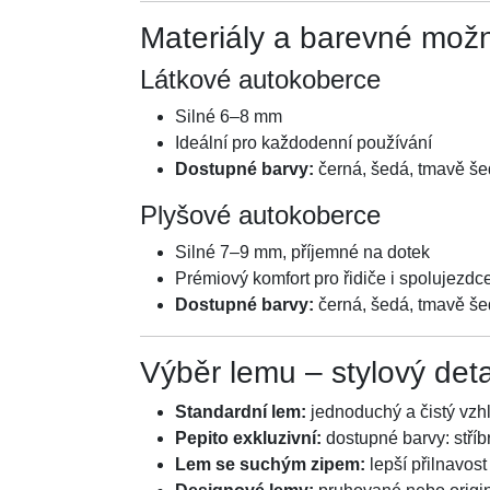
Materiály a barevné mož
Látkové autokoberce
Silné 6–8 mm
Ideální pro každodenní používání
Dostupné barvy:
černá, šedá, tmavě še
Plyšové autokoberce
Silné 7–9 mm, příjemné na dotek
Prémiový komfort pro řidiče i spolujezdc
Dostupné barvy:
černá, šedá, tmavě še
Výběr lemu – stylový det
Standardní lem:
jednoduchý a čistý vzh
Pepito exkluzivní:
dostupné barvy: stříb
Lem se suchým zipem:
lepší přilnavos