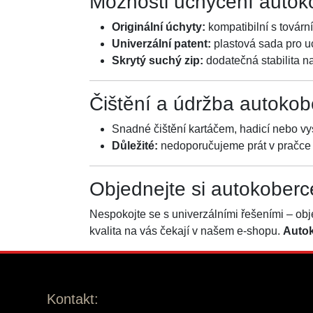
Možnosti uchycení autok
Originální úchyty:
kompatibilní s továr
Univerzální patent:
plastová sada pro u
Skrytý suchý zip:
dodatečná stabilita n
Čištění a údržba autokob
Snadné čištění kartáčem, hadicí nebo vy
Důležité:
nedoporučujeme prát v pračce
Objednejte si autokoberc
Nespokojte se s univerzálními řešeními – obj
kvalita na vás čekají v našem e-shopu.
Autok
Kontakt: