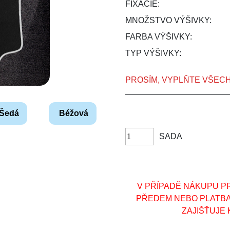
FIXÁCIE:
MNOŽSTVO VÝŠIVKY:
FARBA VÝŠIVKY:
TYP VÝŠIVKY:
PROSÍM, VYPLŇTE VŠEC
Šedá
Béžová
SADA
V PŘÍPADĚ NÁKUPU PR
PŘEDEM NEBO PLATB
ZAJIŠŤUJE 