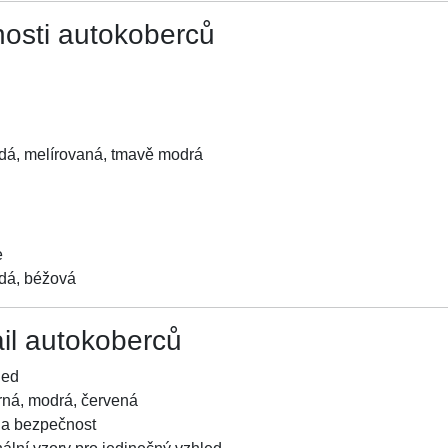
nosti autokoberců
dá, melírovaná, tmavě modrá
e
dá, béžová
ail autokoberců
led
rná, modrá, červená
t a bezpečnost