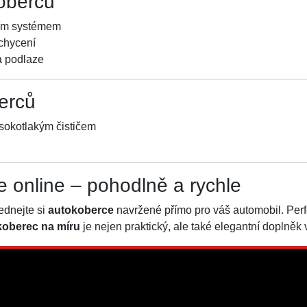
oberců
ním systémem
chycení
a podlaze
erců
sokotlakým čističem
e online – pohodlně a rychle
ednejte si
autokoberce
navržené přímo pro váš automobil. Perfe
oberec na míru
je nejen praktický, ale také elegantní doplněk