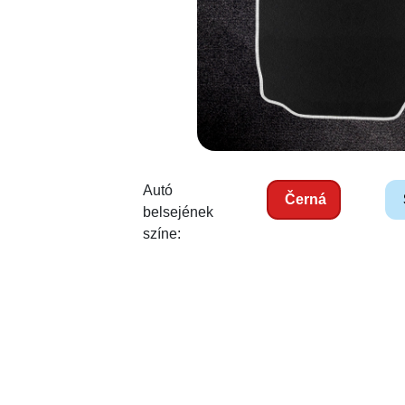
Autó
Černá
belsejének
színe: