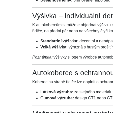
Designové lemy:
pruhované nebo origin
Výšivka – individuální de
K autokobercům si můžete objednat výšivku dl
řidiče, na přední pár nebo na všechny čtyři k
Standardní výšivka:
decentní a nenáp
Velká výšivka:
výrazná s hustým prošití
Poznámka:
výšivky s logem výrobce automobi
Autokoberce s ochranno
Koberec na straně řidiče lze doplnit o ochran
Látková výztuha:
ze stejného materiálu
Gumová výztuha:
design GT1 nebo GT2,