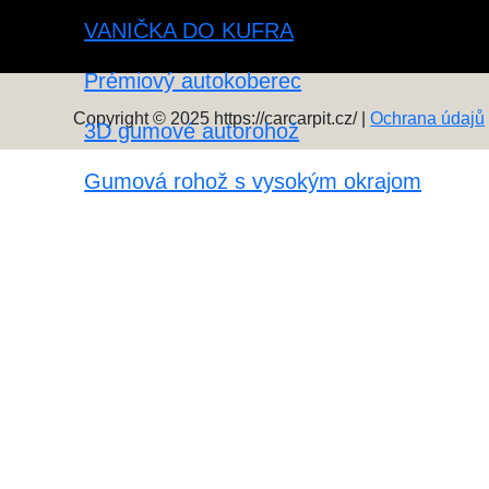
VANIČKA DO KUFRA
Prémiový autokoberec
Copyright © 2025 https://carcarpit.cz/ |
Ochrana údajů
3D gumové autorohož
Gumová rohož s vysokým okrajom