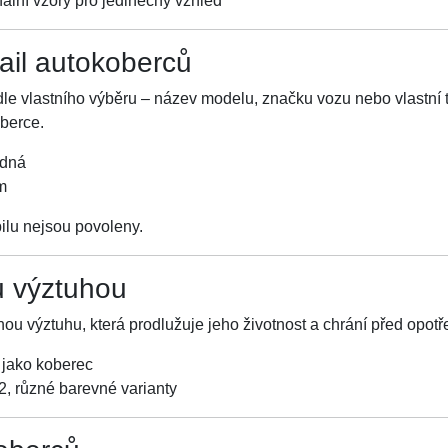
ální vzory pro jedinečný vzhled
tail autokoberců
e vlastního výběru – název modelu, značku vozu nebo vlastní t
oberce.
adná
m
lu nejsou povoleny.
u výztuhou
nou výztuhu, která prodlužuje jeho životnost a chrání před opot
 jako koberec
 různé barevné varianty