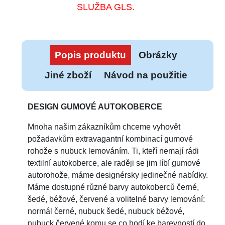
SLUŽBA GLS.
Popis produktu
Obrázky
Jiné zboží
Návod na použitie
DESIGN GUMOVÉ AUTOKOBERCE
Mnoha našim zákazníkům chceme vyhovět
požadavkům extravagantní kombinací gumové
rohože s nubuck lemováním. Ti, kteří nemají rádi
textilní autokoberce, ale raději se jim líbí gumové
autorohože, máme designérsky jedinečné nabídky.
Máme dostupné různé barvy autokoberců černé,
šedé, béžové, červené a volitelné barvy lemování:
normál černé, nubuck šedé, nubuck béžové,
nubuck červené komu se co hodí ke barevností do